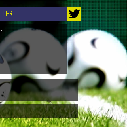
TTER
er