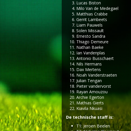
Lucas Biston
Milo Van de Medegael
Matthias Crabbe
Gerrit Lambeets
Liam Pauwels
Solen Missault
Ernesto Sandra
Thiago Demeure
Nathan Baeke
Ian Vandenplas
Antonio Busschaert
Nils Hermans
Dax Mertens
Noah Vanderstraeten
Julian Tengan
Pieter vandervorst
Rayan Amouzou
Archie Egerton
Mathias Gierts
Kiavila Nkuasi
De technische staff is:
T1: Jeroen Beelen