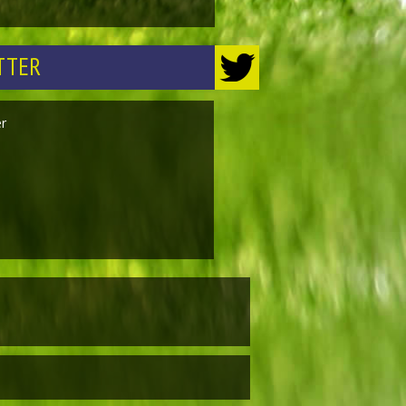
TTER
er